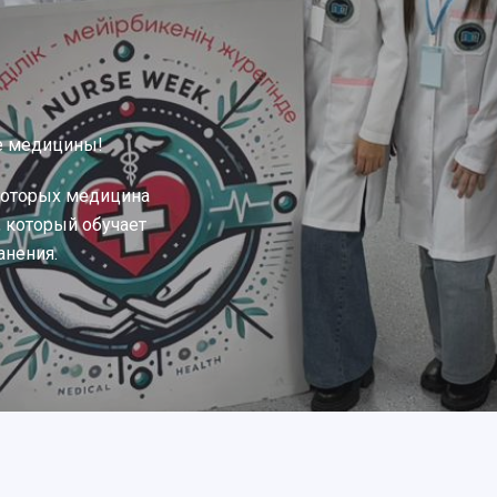
е медицины!
которых медицина
, который обучает
анения.