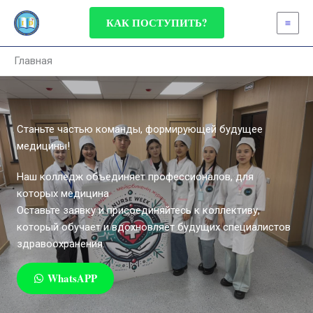
Перейти
КАК ПОСТУПИТЬ?
к
содержимому
Главная
Станьте частью команды, формирующей будущее
медицины!
Наш колледж объединяет профессионалов, для
которых медицина
Оставьте заявку и присоединяйтесь к коллективу,
который обучает и вдохновляет будущих специалистов
здравоохранения.
WhatsAPP