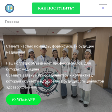
Перейти
КАК ПОСТУПИТЬ?
к
содержимому
Главная
Станьте частью команды, формирующей будущее
медицины!
Наш колледж объединяет профессионалов, для
которых медицина
Оставьте заявку и присоединяйтесь к коллективу,
который обучает и вдохновляет будущих специалистов
здравоохранения.
WhatsAPP