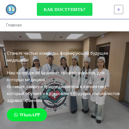
Перейти
КАК ПОСТУПИТЬ?
к
содержимому
Главная
Станьте частью команды, формирующей будущее
медицины!
Наш колледж объединяет профессионалов, для
которых медицина
Оставьте заявку и присоединяйтесь к коллективу,
который обучает и вдохновляет будущих специалистов
здравоохранения.
WhatsAPP