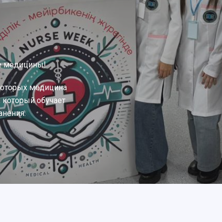
е медицины!
которых медицина
, который обучает
анения.