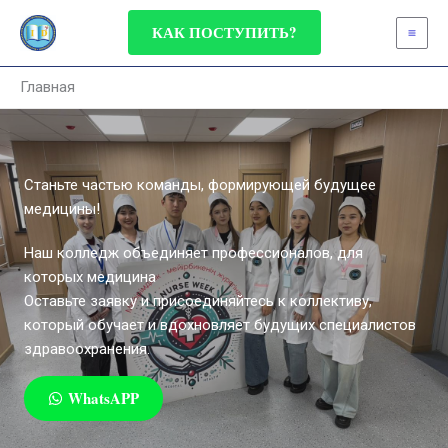
Перейти
КАК ПОСТУПИТЬ?
к
содержимому
Главная
Станьте частью команды, формирующей будущее
медицины!
Наш колледж объединяет профессионалов, для
которых медицина
Оставьте заявку и присоединяйтесь к коллективу,
который обучает и вдохновляет будущих специалистов
здравоохранения.
WhatsAPP