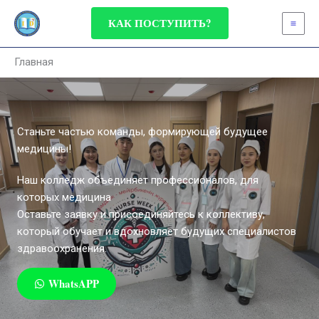
Перейти
КАК ПОСТУПИТЬ?
к
содержимому
Главная
Станьте частью команды, формирующей будущее
медицины!
Наш колледж объединяет профессионалов, для
которых медицина
Оставьте заявку и присоединяйтесь к коллективу,
который обучает и вдохновляет будущих специалистов
здравоохранения.
WhatsAPP