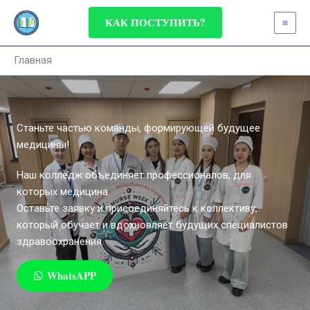
Перейти
КАК ПОСТУПИТЬ?
к
содержимому
Главная
Станьте частью команды, формирующей будущее
медицины!
Наш колледж объединяет профессионалов, для
которых медицина
Оставьте заявку и присоединяйтесь к коллективу,
который обучает и вдохновляет будущих специалистов
здравоохранения.
WhatsAPP