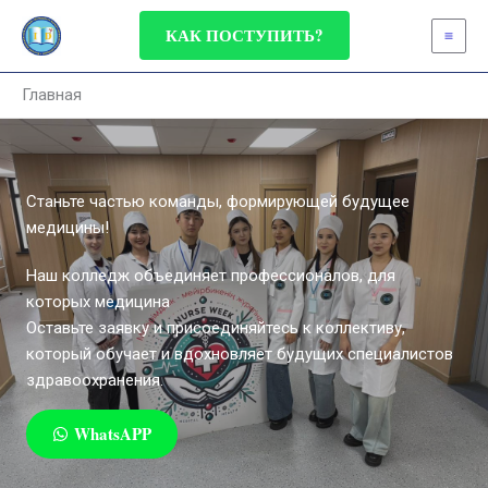
Перейти
КАК ПОСТУПИТЬ?
к
содержимому
Главная
Станьте частью команды, формирующей будущее
медицины!
Наш колледж объединяет профессионалов, для
которых медицина
Оставьте заявку и присоединяйтесь к коллективу,
который обучает и вдохновляет будущих специалистов
здравоохранения.
WhatsAPP