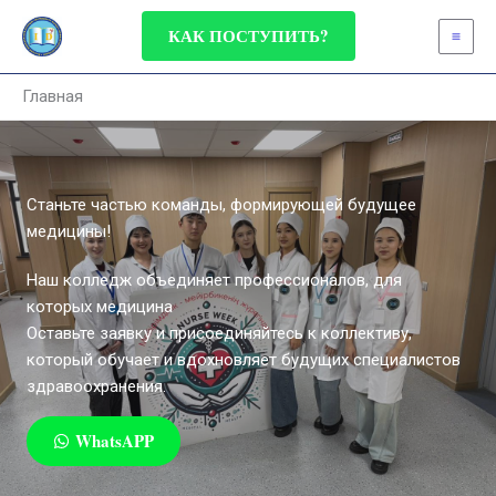
Перейти
КАК ПОСТУПИТЬ?
к
содержимому
Главная
Станьте частью команды, формирующей будущее
медицины!
Наш колледж объединяет профессионалов, для
которых медицина
Оставьте заявку и присоединяйтесь к коллективу,
который обучает и вдохновляет будущих специалистов
здравоохранения.
WhatsAPP