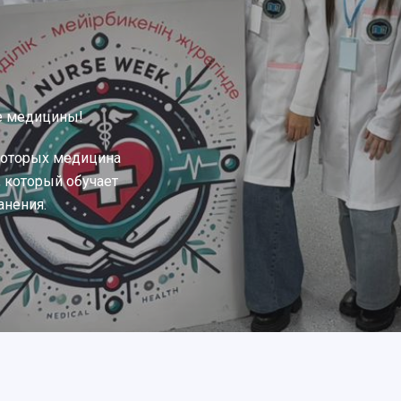
е медицины!
которых медицина
, который обучает
анения.