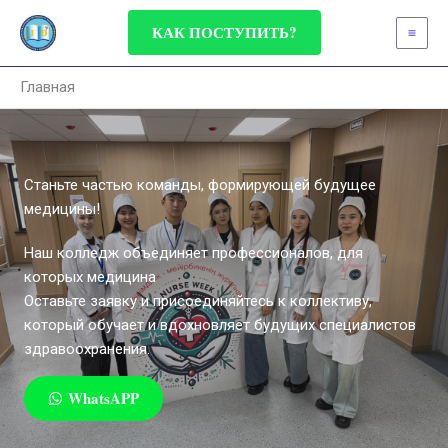
Перейти
КАК ПОСТУПИТЬ?
к
содержимому
Главная
Станьте частью команды, формирующей будущее
медицины!
Наш колледж объединяет профессионалов, для
которых медицина
Оставьте заявку и присоединяйтесь к коллективу,
который обучает и вдохновляет будущих специалистов
здравоохранения.
WhatsAPP