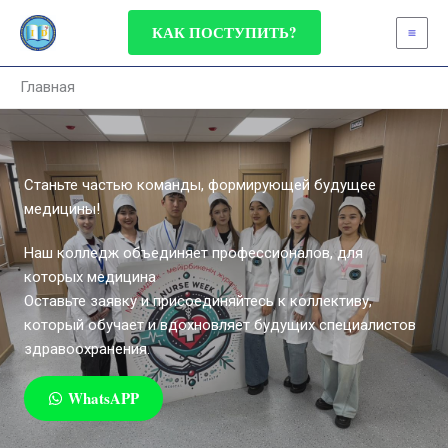
Перейти
КАК ПОСТУПИТЬ?
к
содержимому
Главная
Станьте частью команды, формирующей будущее
медицины!
Наш колледж объединяет профессионалов, для
которых медицина
Оставьте заявку и присоединяйтесь к коллективу,
который обучает и вдохновляет будущих специалистов
здравоохранения.
WhatsAPP