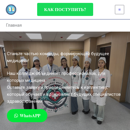
Перейти
КАК ПОСТУПИТЬ?
к
содержимому
Главная
Станьте частью команды, формирующей будущее
медицины!
Наш колледж объединяет профессионалов, для
которых медицина
Оставьте заявку и присоединяйтесь к коллективу,
который обучает и вдохновляет будущих специалистов
здравоохранения.
WhatsAPP