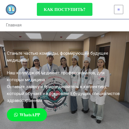
Перейти
КАК ПОСТУПИТЬ?
к
содержимому
Главная
Станьте частью команды, формирующей будущее
медицины!
Наш колледж объединяет профессионалов, для
которых медицина
Оставьте заявку и присоединяйтесь к коллективу,
который обучает и вдохновляет будущих специалистов
здравоохранения.
WhatsAPP