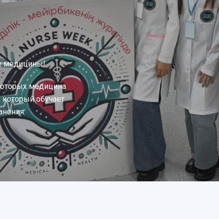
е медицины!
которых медицина
, который обучает
анения.